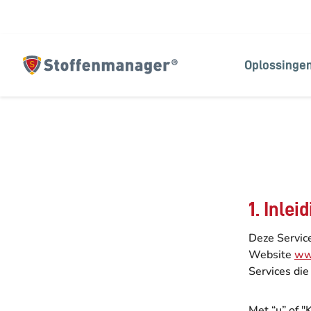
Oplossinge
Homepagina
1. Inle
Deze Servic
Website
ww
Services di
Met “u” of 