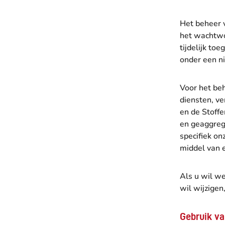
Het beheer v
het wachtwo
tijdelijk to
onder een n
Voor het be
diensten, v
en de Stoff
en geaggreg
specifiek on
middel van e
Als u wil w
wil wijzigen
Gebruik va