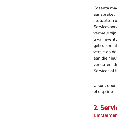
Cosanta mag
aansprakeli
stopzetten o
Servicevoor
vermeld zij
u van eventu
gebruikmaak
versie op de
aan die nieu
verklaren, 
Services af 
U kunt door
of uitprinte
2. Serv
Disclaimer