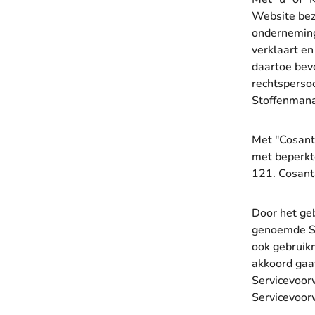
Website bezo
onderneming
verklaart e
daartoe bev
rechtspersoo
Stoffenmana
Met "Cosant
met beperkt
121. Cosant
Door het ge
genoemde Se
ook gebruik
akkoord gaa
Servicevoor
Servicevoor