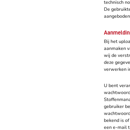
technisch n
De gebruikt
aangeboden
Aanmelding
Bij het uplo
aanmaken va
wij de vers
deze gegeve
verwerken i
U bent vera
wachtwoorden
Stoffenmana
gebruiker b
wachtwoord.
bekend is of
een e-mail 