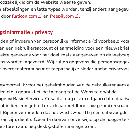
oodzakelijk is om de Website weer te geven.
e afbeeldingen en lettertypes worden, tenzij anders aangegev
 door
flaticon.com
en
freepik.com
.
sinformatie / privacy
aden of invoeren van persoonlijke informatie (bijvoorbeeld voo
n een gebruikersaccount of aanmelding voor een nieuwsbrief
trekte gegevens voor het doel zoals aangegeven op de webpa
ns worden ingevoerd. Wij zullen gegevens die persoonsgegeve
n overeenstemming met toepasselijke Nederlandse privacywe
ntwoordelijk voor het geheimhouden van de gebruikersnaam 
 die u gebruikt bij de toegang tot de Website en/of de
ger® Basic Services. Cosanta mag ervan uitgaan dat u daadw
ent indien een gebruiker zich aanmeldt met uw gebruikersnaa
 Bij een vermoeden dat het wachtwoord bij een onbevoegde
 kan zijn, dient u Cosanta daarvan onverwijld op de hoogte te 
te sturen aan: helpdesk@stoffenmanager.com.