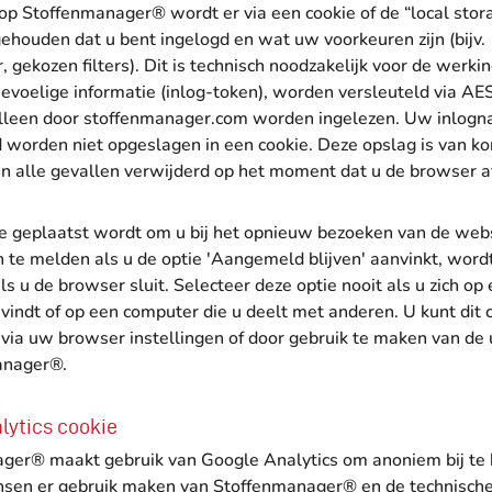
 op Stoffenmanager® wordt er via een cookie of de “local sto
ehouden dat u bent ingelogd en wat uw voorkeuren zijn (bijv.
, gekozen filters). Dit is technisch noodzakelijk voor de werki
Gevoelige informatie (inlog-token), worden versleuteld via AE
lleen door stoffenmanager.com worden ingelezen. Uw inlog
worden niet opgeslagen in een cookie. Deze opslag is van ko
in alle gevallen verwijderd op het moment dat u de browser af
ie geplaatst wordt om u bij het opnieuw bezoeken van de web
te melden als u de optie 'Aangemeld blijven' aanvinkt, wordt
ls u de browser sluit. Selecteer deze optie nooit als u zich op
indt of op een computer die u deelt met anderen. U kunt dit c
via uw browser instellingen of door gebruik te maken van de u
anager®.
lytics cookie
ger® maakt gebruik van Google Analytics om anoniem bij te
sen er gebruik maken van Stoffenmanager® en de technische