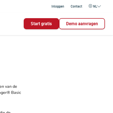
Inloggen
Contact
NL
Start gratis
Demo aanvragen
en van de
ager® Basic
die de