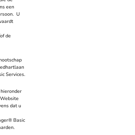
ens een
ersoon. U
vaardt
of de
nnootschap
oedhartlaan
ic Services.
 hieronder
 Website
vens dat u
ager® Basic
aarden.