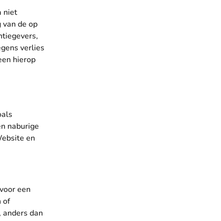
 niet
g van de op
ntiegevers,
egens verlies
een hierop
oals
en naburige
Website en
 voor een
 of
, anders dan