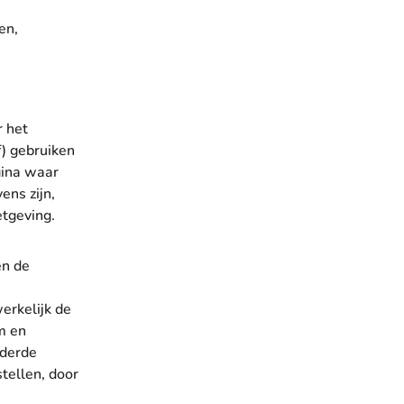
en,
r het
) gebruiken
gina waar
ns zijn,
tgeving.
en de
erkelijk de
m en
 derde
stellen, door