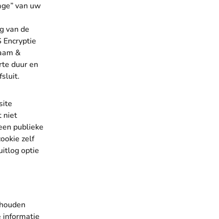
rage” van uw
ng van de
S Encryptie
naam &
rte duur en
sluit.
site
 niet
 een publieke
ookie zelf
itlog optie
 houden
 informatie