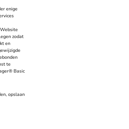
er enige
ervices
e Website
legen zodat
kt en
gewijzigde
 gebonden
nst te
nager® Basic
en, opslaan