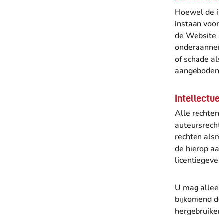
Hoewel de i
instaan voor
de Website a
onderaanneme
of schade a
aangeboden 
Intellectu
Alle rechte
auteursrech
rechten als
de hierop aa
licentiegeve
U mag allee
bijkomend d
hergebruiken