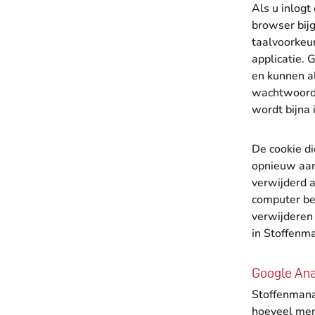
Als u inlogt
browser bijg
taalvoorkeur
applicatie. 
en kunnen a
wachtwoord 
wordt bijna 
De cookie d
opnieuw aan 
verwijderd a
computer bev
verwijderen 
in Stoffenm
Google Ana
Stoffenmana
hoeveel men