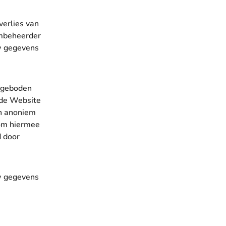
verlies van
embeheerder
uw gegevens
angeboden
 de Website
n anoniem
om hiermee
d door
uw gegevens