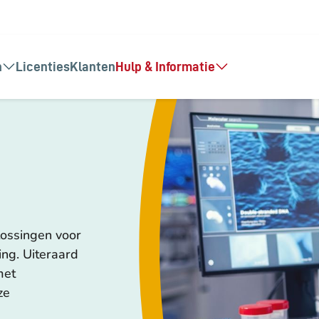
n
Licenties
Klanten
Hulp & Informatie
lossingen voor
ing. Uiteraard
met
ze