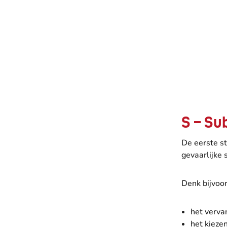
S – Su
De eerste st
gevaarlijke 
Denk bijvoo
het verva
het kiezen