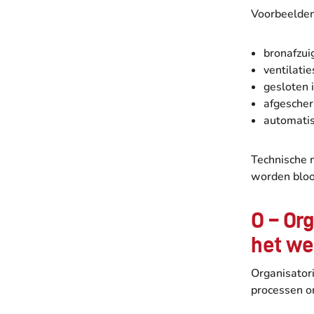
Voorbeelden
bronafzui
ventilati
gesloten i
afgescher
automati
Technische 
worden bloot
O – Or
het we
Organisator
processen om