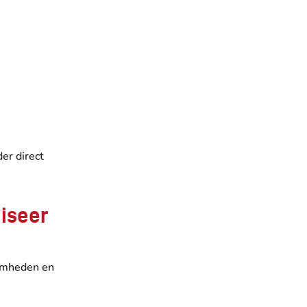
er direct
niseer
aamheden en