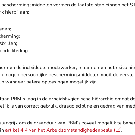
e beschermingsmiddelen vormen de laatste stap binnen het S
nk hierbij aan:
enen;
herming;
sbrillen;
nde kleding.
ermen de individuele medewerker, maar nemen het risico nie
m mogen persoonlijke beschermingsmiddelen nooit de eerste 
jn wanneer betere oplossingen mogelijk zijn.
aan PBM’s laag in de arbeidshygiënische hiërarchie omdat de e
elijk is van correct gebruik, draagdiscipline en gedrag van m
elangrijk om de draagduur van PBM’s zoveel mogelijk te beper
in
artikel 4.4 van het Arbeidsomstandighedenbesluit
.