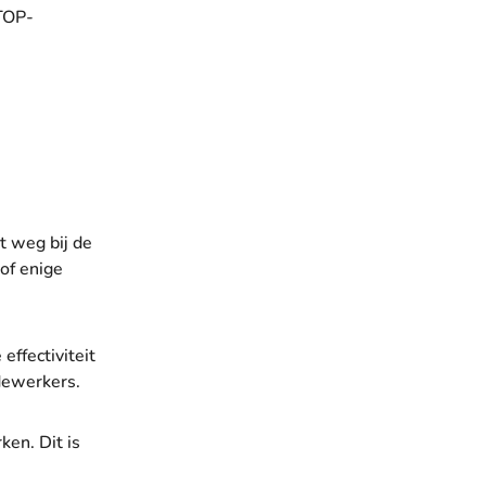
TOP-
t weg bij de
of enige
ffectiviteit
edewerkers.
ken. Dit is