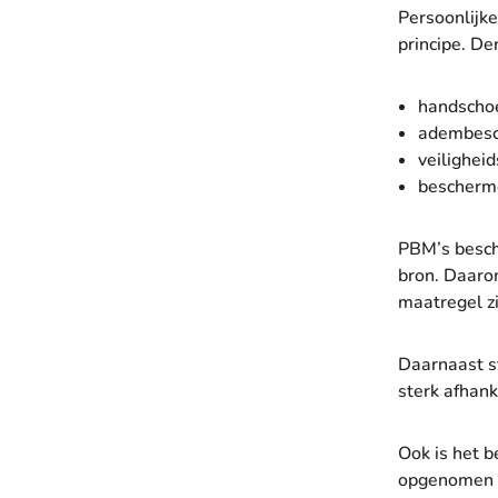
Persoonlijk
principe. De
handscho
adembesc
veiligheid
bescherme
PBM’s besch
bron. Daaro
maatregel zi
Daarnaast st
sterk afhank
Ook is het b
opgenomen 