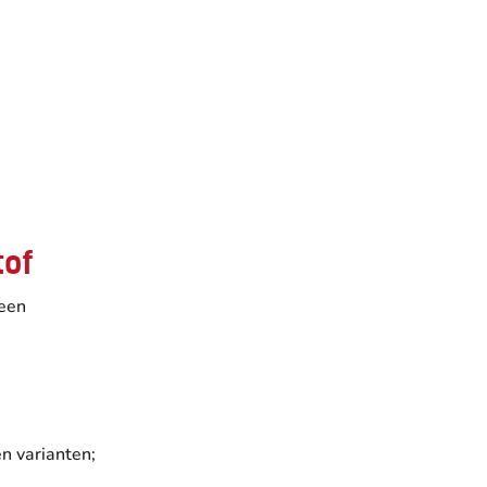
tof
 een
n varianten;