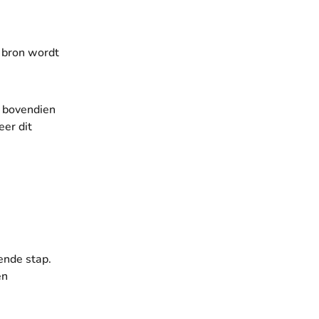
e bron wordt
t bovendien
er dit
ende stap.
en