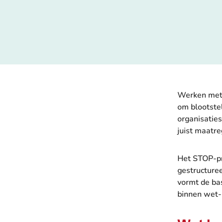
Werken met g
om blootstel
organisaties
juist maatre
Het STOP-pri
gestructuree
vormt de bas
binnen wet-