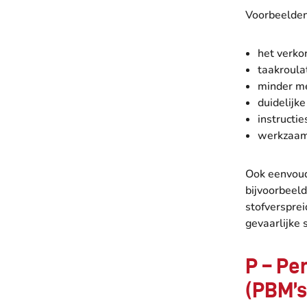
Voorbeelden 
het verkor
taakroulat
minder m
duidelijk
instructie
werkzaam
Ook eenvoud
bijvoorbeeld
stofverspre
gevaarlijke 
P – Pe
(PBM’s