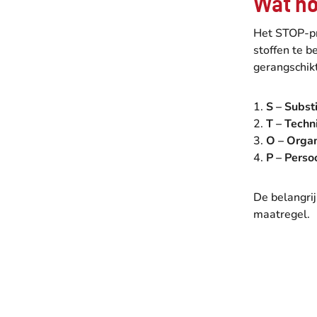
Wat ho
Het STOP-pri
stoffen te b
gerangschikt
S – Substi
T – Techn
O – Organ
P – Perso
De belangrij
maatregel.