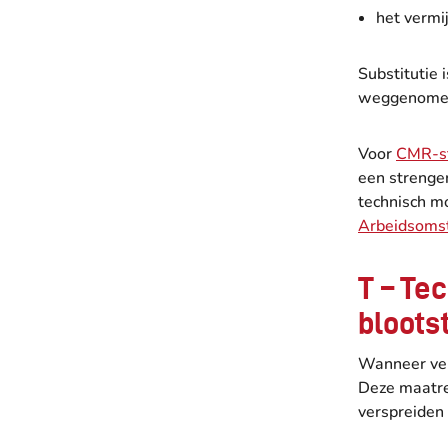
het vermi
Substitutie 
weggenome
Voor
CMR-st
een strenge
technisch mo
Arbeidsomst
T – Te
blootst
Wanneer verv
Deze maatre
verspreiden