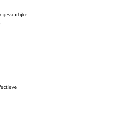
 gevaarlijke
,
fectieve