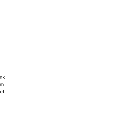
enk
om
et